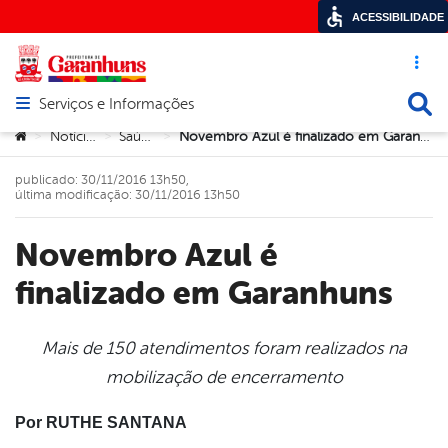
ACESSIBILIDADE
Acesso ráp
Busca
Serviços e Informações
Abrir menu principal de navegação
Você está aqui:
Notícias
Saúde
Novembro Azul é finalizado em Garanhuns
>
>
>
publicado: 30/11/2016 13h50,
última modificação: 30/11/2016 13h50
Novembro Azul é
finalizado em Garanhuns
Mais de 150 atendimentos foram realizados na
mobilização de encerramento
book
Por RUTHE SANTANA