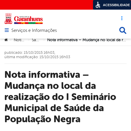
ACESSIBILIDADE
Acesso ráp
Busca
Serviços e Informações
Abrir menu principal de navegação
Você está aqui:
Notícias
Saúde
Nota informativa – Mudança no local da realização do I Seminário Municipal de Saúde da População Negra
>
>
>
publicado: 15/10/2015 16h03,
última modificação: 15/10/2015 16h03
Nota informativa –
Mudança no local da
realização do I Seminário
Municipal de Saúde da
População Negra