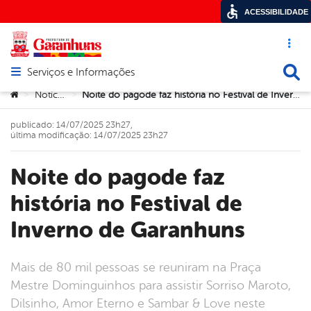
ACESSIBILIDADE
Acesso ráp
Busca
Serviços e Informações
Abrir menu principal de navegação
Você está aqui:
Notícias
Noite do pagode faz história no Festival de Inverno de Garanhuns
>
>
publicado: 14/07/2025 23h27,
última modificação: 14/07/2025 23h27
Noite do pagode faz
história no Festival de
Inverno de Garanhuns
Mais de 80 mil pessoas se reuniram na Praça
Mestre Dominguinhos para assistir Sorriso Maroto,
Dilsinho, Amor Eterno e Sambar & Love neste