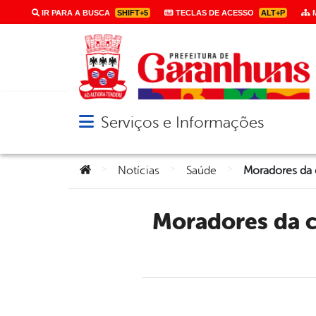
IR PARA A BUSCA
SHIFT+5
TECLAS DE ACESSO
ALT+P
M
Serviços e Informações
Abrir menu principal de navegação
Você está aqui:
>
>
>
Notícias
Saúde
Moradores da comunidade Manoel Chéu receberam mutirão