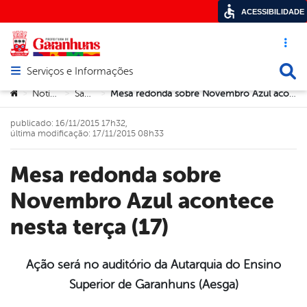
ACESSIBILIDADE
Acesso ráp
Busca
Serviços e Informações
Abrir menu principal de navegação
Você está aqui:
Notícias
Saúde
Mesa redonda sobre Novembro Azul acontece nesta terça (17)
>
>
>
publicado: 16/11/2015 17h32,
última modificação: 17/11/2015 08h33
Mesa redonda sobre
Novembro Azul acontece
nesta terça (17)
Ação será no auditório da Autarquia do Ensino
Superior de Garanhuns (Aesga)
book