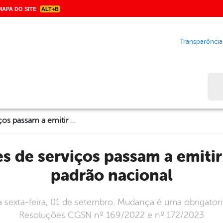
APA DO SITE
ALT+B
Transparência
Bus
MEIs prestadores de serviços passam a emitir notas fiscais no padrão nacional
padrão nacional
ta sexta-feira, 01 de setembro. Mudança é uma obrigator
Resoluções CGSN nº 169/2022 e nº 172/2023