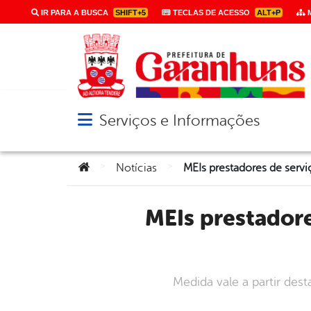
IR PARA A BUSCA
SHIFT+5
TECLAS DE ACESSO
ALT+P
M
Serviços e Informações
Abrir menu principal de navegação
Você está aqui:
>
>
Notícias
MEIs prestadores de serviços passam a emitir notas fiscais no
Medida vale a partir des