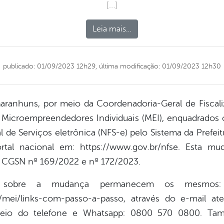
[…]
Leia mais…
publicado: 01/09/2023 12h29,
última modificação: 01/09/2023 12h30
aranhuns, por meio da Coordenadoria-Geral de Fiscali
, os Microempreendedores Individuais (MEI), enquadrados
al de Serviços eletrônica (NFS-e) pelo Sistema da Prefe
ortal nacional em: https://www.gov.br/nfse. Esta m
s CGSN nº 169/2022 e nº 172/2023.
s sobre a mudança permanecem os mesmos
r/mei/links-com-passo-a-passo, através do e-mail at
eio do telefone e Whatsapp: 0800 570 0800. També