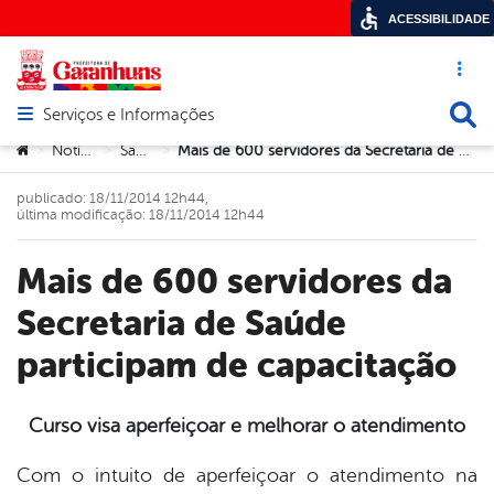
ACESSIBILIDADE
Acesso ráp
Busca
Serviços e Informações
Abrir menu principal de navegação
Você está aqui:
Notícias
Saúde
Mais de 600 servidores da Secretaria de Saúde participam de capacitação
>
>
>
publicado: 18/11/2014 12h44,
última modificação: 18/11/2014 12h44
Mais de 600 servidores da
Secretaria de Saúde
participam de capacitação
Curso visa aperfeiçoar e melhorar o atendimento
book
Com o intuito de aperfeiçoar o atendimento na