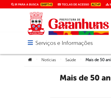
IR PARA A BUSCA
SHIFT+5
TECLAS DE ACESSO
ALT+P
M
Serviços e Informações
Abrir menu principal de navegação
Você está aqui:
>
>
>
Notícias
Saúde
Mais de 50 animais foram adotados no último sábado em