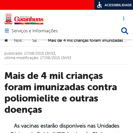
ACESSIBILIDADE
Acesso ráp
Busca
Serviços e Informações
Abrir menu principal de navegação
Você está aqui:
Notícias
Saúde
Mais de 4 mil crianças foram imunizadas contra poliomielite e outras doenças
>
>
>
publicado: 17/08/2015 15h53,
última modificação: 17/08/2015 15h53
Mais de 4 mil crianças
foram imunizadas contra
poliomielite e outras
doenças
As vacinas estarão disponíveis nas Unidades