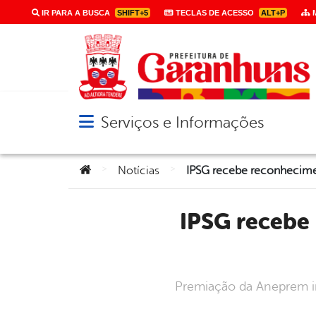
IR PARA A BUSCA
SHIFT+5
TECLAS DE ACESSO
ALT+P
M
Serviços e Informações
Abrir menu principal de navegação
Você está aqui:
>
>
Notícias
IPSG recebe reconhecimento nacional no 6º Prêmio de
Premiação da Aneprem in