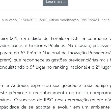
Leia mais…
publicado: 24/04/2024 15h10,
última modificação: 08/10/2024 14h46
feira (22), na cidade de Fortaleza (CE), a cerimôni
idenciários e Gestores Públicos. Na ocasião, profission
ciparam do 6º Prêmio Nacional de Inovação Previdenci
prem), que reconhece as gestões previdenciárias mais
onquistando o 9° lugar no ranking nacional e o 2° lug
mira Andrade, expressou sua gratidão à toda equipe
. “Este prêmio é o reconhecimento do nosso comprom
iários. O sucesso do IPSG nesta premiação reflete nã
apacidade de se adaptar e evoluir em um ambiente 