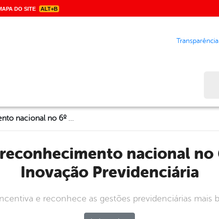
APA DO SITE
ALT+B
Transparência
Bus
IPSG recebe reconhecimento nacional no 6º Prêmio de Inovação Previdenciária
Inovação Previdenciária
centiva e reconhece as gestões previdenciárias mais b