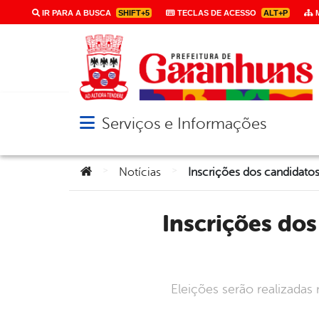
IR PARA A BUSCA
SHIFT+5
TECLAS DE ACESSO
ALT+P
M
Serviços e Informações
Abrir menu principal de navegação
Você está aqui:
>
>
Notícias
Inscrições dos candidatos ao Conselho Tutelar segue até o
Eleições serão realizadas