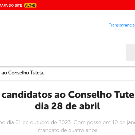
APA DO SITE
ALT+B
Transparência
Bus
Inscrições dos candidatos ao Conselho Tutelar segue até o dia 28 de abril
dia 28 de abril
 no dia 01 de outubro de 2023. Com posse em 10 de jane
mandato de quatro anos