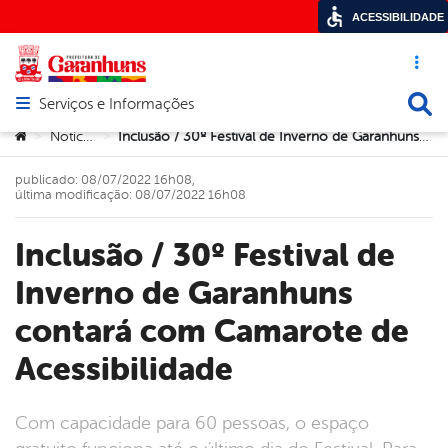
ACESSIBILIDADE
Acesso ráp
Busca
Serviços e Informações
Abrir menu principal de navegação
Você está aqui:
Notícias
Inclusão / 30º Festival de Inverno de Garanhuns contará com Camarote de Acessibilidade
>
>
publicado: 08/07/2022 16h08,
última modificação: 08/07/2022 16h08
Inclusão / 30º Festival de
Inverno de Garanhuns
contará com Camarote de
Acessibilidade
Com capacidade para 60 pessoas, o espaço