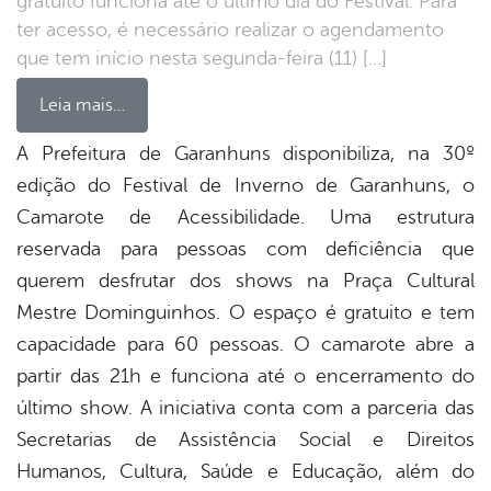
gratuito funciona até o último dia do Festival. Para
ter acesso, é necessário realizar o agendamento
que tem início nesta segunda-feira (11) […]
Leia mais…
A Prefeitura de Garanhuns disponibiliza, na 30º
edição do Festival de Inverno de Garanhuns, o
book
Camarote de Acessibilidade. Uma estrutura
reservada para pessoas com deficiência que
er
querem desfrutar dos shows na Praça Cultural
Mestre Dominguinhos. O espaço é gratuito e tem
capacidade para 60 pessoas. O camarote abre a
din
partir das 21h e funciona até o encerramento do
último show. A iniciativa conta com a parceria das
Secretarias de Assistência Social e Direitos
Humanos, Cultura, Saúde e Educação, além do