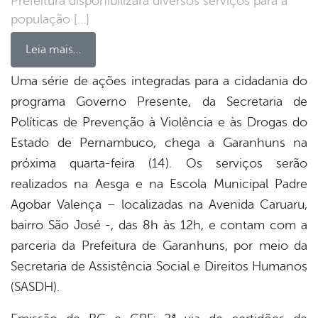
Prefeitura disponibilizará diversos serviços para a
população […]
Leia mais…
Uma série de ações integradas para a cidadania do
programa Governo Presente, da Secretaria de
book
Políticas de Prevenção à Violência e às Drogas do
Estado de Pernambuco, chega a Garanhuns na
er
próxima quarta-feira (14). Os serviços serão
realizados na Aesga e na Escola Municipal Padre
Agobar Valença – localizadas na Avenida Caruaru,
din
bairro São José -, das 8h às 12h, e contam com a
parceria da Prefeitura de Garanhuns, por meio da
Secretaria de Assistência Social e Direitos Humanos
(SASDH).