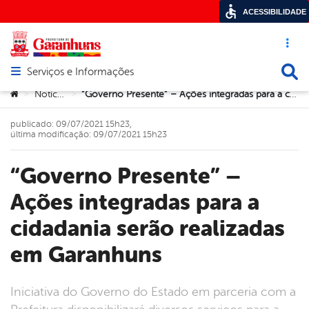
ACESSIBILIDADE
Acesso ráp
Busca
Serviços e Informações
Abrir menu principal de navegação
Você está aqui:
Notícias
“Governo Presente” – Ações integradas para a cidadania serão realizadas em Garanhuns
>
>
publicado: 09/07/2021 15h23,
última modificação: 09/07/2021 15h23
“Governo Presente” –
Ações integradas para a
cidadania serão realizadas
em Garanhuns
Iniciativa do Governo do Estado em parceria com a