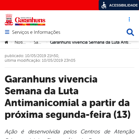
ACESSIBILIDADE
Acesso ráp
Busca
Serviços e Informações
Abrir menu principal de navegação
Você está aqui:
Notícias
Saúde
Garanhuns vivencia Semana da Luta Antimanicomial a partir da próxima segunda-feira (13)
>
>
>
publicado: 10/05/2019 21h50,
última modificação: 10/05/2019 23h05
Garanhuns vivencia
Semana da Luta
Antimanicomial a partir da
próxima segunda-feira (13)
Ação é desenvolvida pelos Centros de Atenção