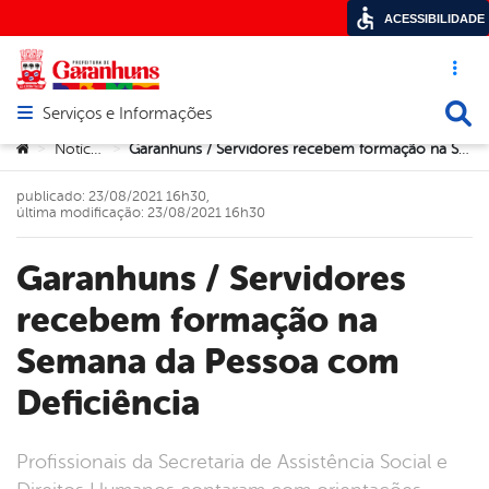
ACESSIBILIDADE
Acesso ráp
Busca
Serviços e Informações
Abrir menu principal de navegação
Você está aqui:
Notícias
Garanhuns / Servidores recebem formação na Semana da Pessoa com Deficiência
>
>
publicado: 23/08/2021 16h30,
última modificação: 23/08/2021 16h30
Garanhuns / Servidores
recebem formação na
Semana da Pessoa com
Deficiência
Profissionais da Secretaria de Assistência Social e