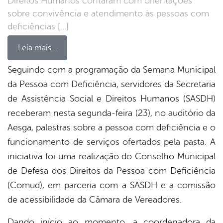
Direitos Humanos contaram com orientações
sobre convivência e atendimento às pessoas com
deficiências […]
Leia mais…
Seguindo com a programação da Semana Municipal
da Pessoa com Deficiência, servidores da Secretaria
book
de Assistência Social e Direitos Humanos (SASDH)
receberam nesta segunda-feira (23), no auditório da
er
Aesga, palestras sobre a pessoa com deficiência e o
funcionamento de serviços ofertados pela pasta. A
iniciativa foi uma realização do Conselho Municipal
din
de Defesa dos Direitos da Pessoa com Deficiência
(Comud), em parceria com a SASDH e a comissão
de acessibilidade da Câmara de Vereadores.
Dando início ao momento, a coordenadora da