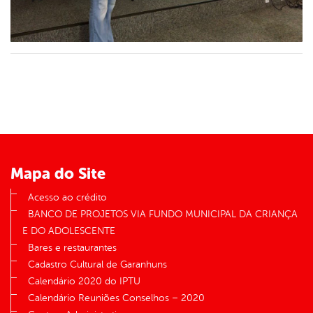
Mapa do Site
Acesso ao crédito
BANCO DE PROJETOS VIA FUNDO MUNICIPAL DA CRIANÇA
E DO ADOLESCENTE
Bares e restaurantes
Cadastro Cultural de Garanhuns
Calendário 2020 do IPTU
Calendário Reuniões Conselhos – 2020