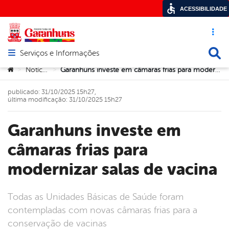
ACESSIBILIDADE
Acesso ráp
Busca
Serviços e Informações
Abrir menu principal de navegação
Você está aqui:
Notícias
Garanhuns investe em câmaras frias para modernizar salas de vacina
>
>
publicado: 31/10/2025 15h27,
última modificação: 31/10/2025 15h27
Garanhuns investe em
câmaras frias para
modernizar salas de vacina
Todas as Unidades Básicas de Saúde foram
contempladas com novas câmaras frias para a
conservação de vacinas