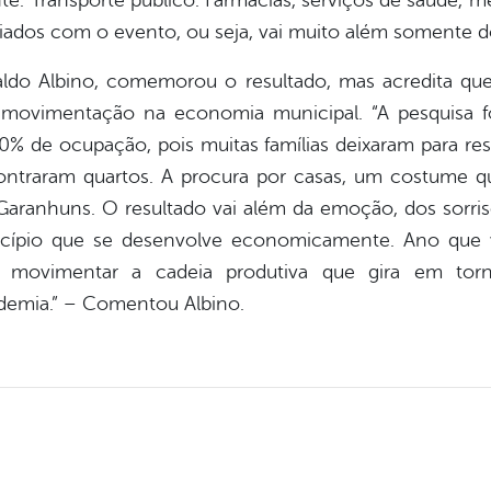
e. Transporte público. Farmácias, serviços de saúde, me
ados com o evento, ou seja, vai muito além somente do
aldo Albino, comemorou o resultado, mas acredita qu
 movimentação na economia municipal. “A pesquisa f
 de ocupação, pois muitas famílias deixaram para res
traram quartos. A procura por casas, um costume qu
aranhuns. O resultado vai além da emoção, dos sorris
icípio que se desenvolve economicamente. Ano que 
a movimentar a cadeia produtiva que gira em to
ndemia.” – Comentou Albino.