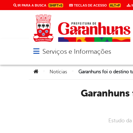
IR PARA A BUSCA
SHIFT+5
TECLAS DE ACESSO
ALT+P
M
Serviços e Informações
Abrir menu principal de navegação
Você está aqui:
>
>
Notícias
Garanhuns foi o destino turístico mais procurado em
Estudo da