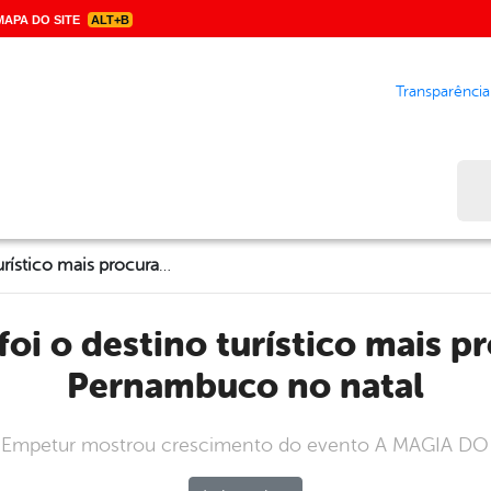
APA DO SITE
ALT+B
Transparência
Bus
Garanhuns foi o destino turístico mais procurado em Pernambuco no natal
Pernambuco no natal
 Empetur mostrou crescimento do evento A MAGIA DO