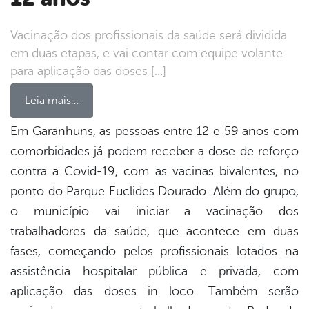
Vacinação dos profissionais da saúde será dividida
em duas etapas, e vai contar com equipe volante
para aplicação das doses […]
Leia mais…
Em Garanhuns, as pessoas entre 12 e 59 anos com
comorbidades já podem receber a dose de reforço
book
contra a Covid-19, com as vacinas bivalentes, no
ponto do Parque Euclides Dourado. Além do grupo,
er
o município vai iniciar a vacinação dos
trabalhadores da saúde, que acontece em duas
fases, começando pelos profissionais lotados na
din
assistência hospitalar pública e privada, com
aplicação das doses in loco. Também serão