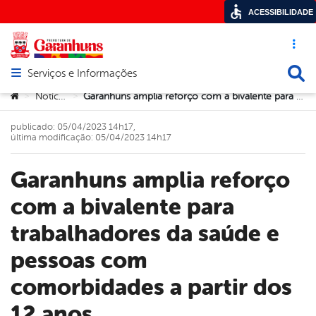
ACESSIBILIDADE
Acesso ráp
Busca
Serviços e Informações
Abrir menu principal de navegação
Você está aqui:
Notícias
Garanhuns amplia reforço com a bivalente para trabalhadores da saúde e pessoas com comorbidades a partir dos 12 anos
>
>
publicado: 05/04/2023 14h17,
última modificação: 05/04/2023 14h17
Garanhuns amplia reforço
com a bivalente para
trabalhadores da saúde e
pessoas com
comorbidades a partir dos
12 anos