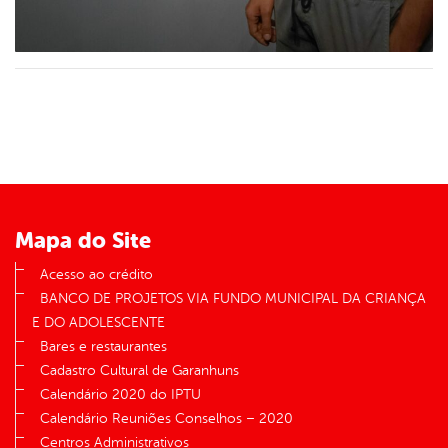
Mapa do Site
Acesso ao crédito
BANCO DE PROJETOS VIA FUNDO MUNICIPAL DA CRIANÇA
E DO ADOLESCENTE
Bares e restaurantes
Cadastro Cultural de Garanhuns
Calendário 2020 do IPTU
Calendário Reuniões Conselhos – 2020
Centros Administrativos