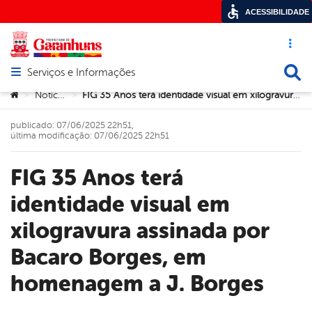
ACESSIBILIDADE
Acesso ráp
Busca
Serviços e Informações
Abrir menu principal de navegação
Você está aqui:
Notícias
FIG 35 Anos terá identidade visual em xilogravura assinada por Bacaro Borges, em homenagem a J. Borges
>
>
publicado: 07/06/2025 22h51,
última modificação: 07/06/2025 22h51
FIG 35 Anos terá
identidade visual em
xilogravura assinada por
Bacaro Borges, em
homenagem a J. Borges