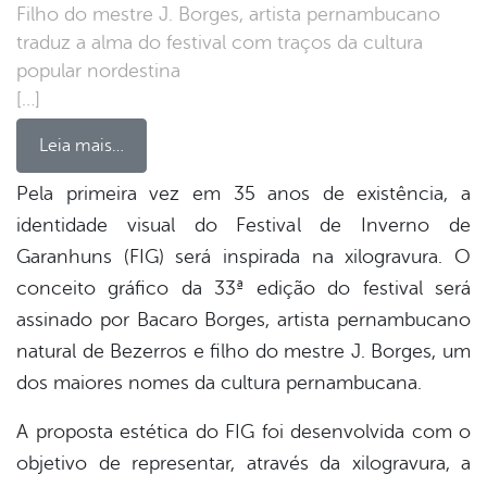
Filho do mestre J. Borges, artista pernambucano
traduz a alma do festival com traços da cultura
popular nordestina
[…]
Leia mais…
Pela primeira vez em 35 anos de existência, a
identidade visual do Festival de Inverno de
book
Garanhuns (FIG) será inspirada na xilogravura. O
conceito gráfico da 33ª edição do festival será
er
assinado por Bacaro Borges, artista pernambucano
natural de Bezerros e filho do mestre J. Borges, um
dos maiores nomes da cultura pernambucana.
din
A proposta estética do FIG foi desenvolvida com o
objetivo de representar, através da xilogravura, a