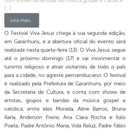
com shows de artistas da música gospel e católica
[…]
Leia mais…
O Festival Viva Jesus chega à sua segunda edição,
em Garanhuns, e a abertura oficial do evento será
book
realizada nesta quarta-feira (13). O Viva Jesus segue
até o próximo domingo (17) e vai movimentar o
er
turismo religioso e atrair visitantes de todo o país
para a cidade, no agreste pernambucano. O festival
é realizado pela Prefeitura de Garanhuns, por meio
din
da Secretaria de Cultura, e conta com shows de
artistas, grupos e bandas da música gospel e
católica, entre eles Morada, Aline Barros, Bruna
Karla, Anderson Freire, Ana Clara Rocha e Ítalo
Poeta, Padre Antônio Maria, Vida Reluz, Padre Fábio