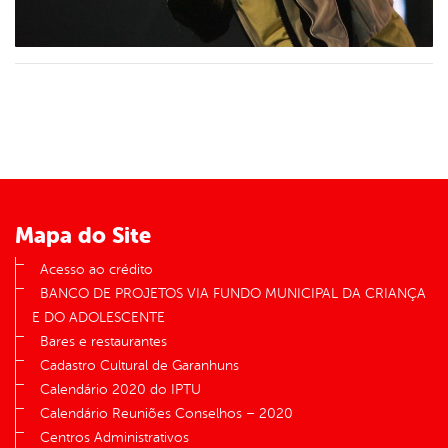
Mapa do Site
Acesso ao crédito
BANCO DE PROJETOS VIA FUNDO MUNICIPAL DA CRIANÇA
E DO ADOLESCENTE
Bares e restaurantes
Cadastro Cultural de Garanhuns
Calendário 2020 do IPTU
Calendário Reuniões Conselhos – 2020
Centros Administrativos