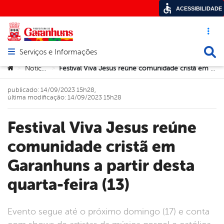
ACESSIBILIDADE
Acesso ráp
Busca
Serviços e Informações
Abrir menu principal de navegação
Você está aqui:
Notícias
Festival Viva Jesus reúne comunidade cristã em Garanhuns a partir desta quarta-feira (13)
>
>
publicado: 14/09/2023 15h28,
última modificação: 14/09/2023 15h28
Festival Viva Jesus reúne
comunidade cristã em
Garanhuns a partir desta
quarta-feira (13)
Evento segue até o próximo domingo (17) e conta