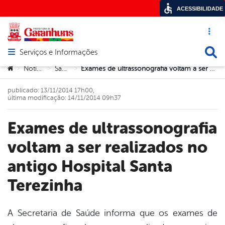
ACESSIBILIDADE
Acesso ráp
Busca
Serviços e Informações
Abrir menu principal de navegação
Você está aqui:
Notícias
Saúde
Exames de ultrassonografia voltam a ser realizados no antigo Hospital Santa Terezinha
>
>
>
publicado: 13/11/2014 17h00,
última modificação: 14/11/2014 09h37
Exames de ultrassonografia
voltam a ser realizados no
antigo Hospital Santa
Terezinha
A Secretaria de Saúde informa que os exames de