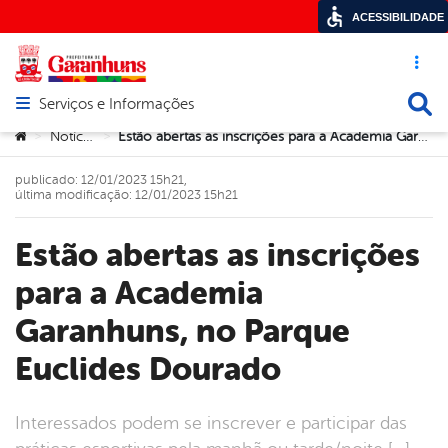
ACESSIBILIDADE
Acesso ráp
Busca
Serviços e Informações
Abrir menu principal de navegação
Você está aqui:
Notícias
Estão abertas as inscrições para a Academia Garanhuns, no Parque Euclides Dourado
>
>
publicado: 12/01/2023 15h21,
última modificação: 12/01/2023 15h21
Estão abertas as inscrições
para a Academia
Garanhuns, no Parque
Euclides Dourado
Interessados podem se inscrever e participar das