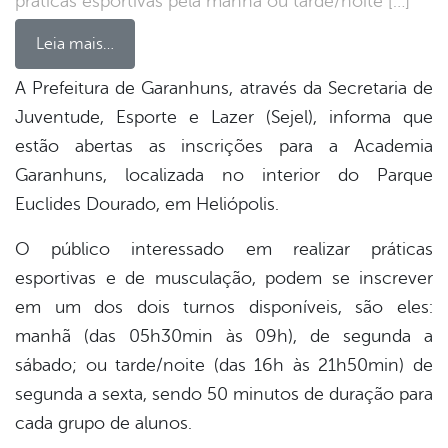
práticas esportivas pela manhã ou tarde/noite […]
Leia mais…
A Prefeitura de Garanhuns, através da Secretaria de
Juventude, Esporte e Lazer (Sejel), informa que
book
estão abertas as inscrições para a Academia
Garanhuns, localizada no interior do Parque
er
Euclides Dourado, em Heliópolis.
O público interessado em realizar práticas
din
esportivas e de musculação, podem se inscrever
em um dos dois turnos disponíveis, são eles:
manhã (das 05h30min às 09h), de segunda a
sábado; ou tarde/noite (das 16h às 21h50min) de
segunda a sexta, sendo 50 minutos de duração para
cada grupo de alunos.