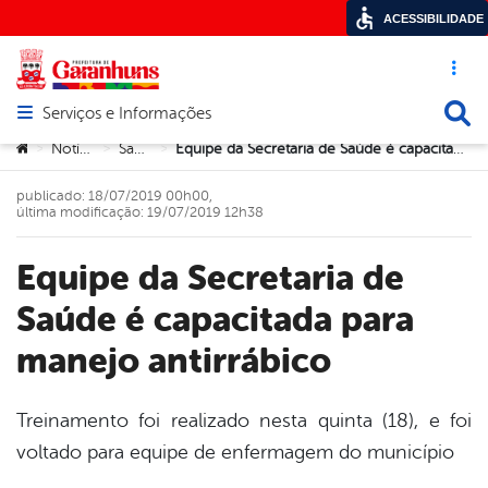
ACESSIBILIDADE
Acesso ráp
Busca
Serviços e Informações
Abrir menu principal de navegação
Você está aqui:
Notícias
Saúde
Equipe da Secretaria de Saúde é capacitada para manejo antirrábico
>
>
>
publicado: 18/07/2019 00h00,
última modificação: 19/07/2019 12h38
Equipe da Secretaria de
Saúde é capacitada para
manejo antirrábico
Treinamento foi realizado nesta quinta (18), e foi
voltado para equipe de enfermagem do município
book