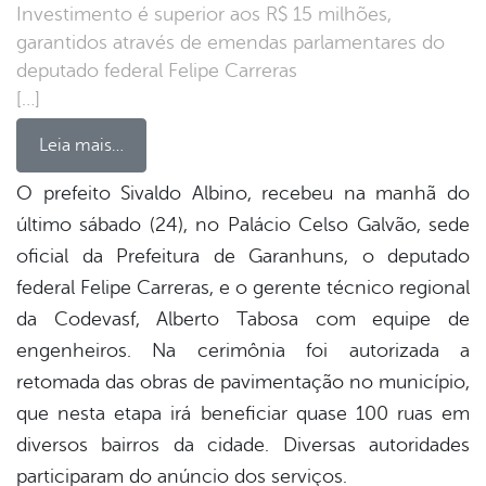
Investimento é superior aos R$ 15 milhões,
garantidos através de emendas parlamentares do
deputado federal Felipe Carreras
[…]
Leia mais…
O prefeito Sivaldo Albino, recebeu na manhã do
último sábado (24), no Palácio Celso Galvão, sede
book
oficial da Prefeitura de Garanhuns, o deputado
federal Felipe Carreras, e o gerente técnico regional
er
da Codevasf, Alberto Tabosa com equipe de
engenheiros. Na cerimônia foi autorizada a
retomada das obras de pavimentação no município,
din
que nesta etapa irá beneficiar quase 100 ruas em
diversos bairros da cidade. Diversas autoridades
participaram do anúncio dos serviços.