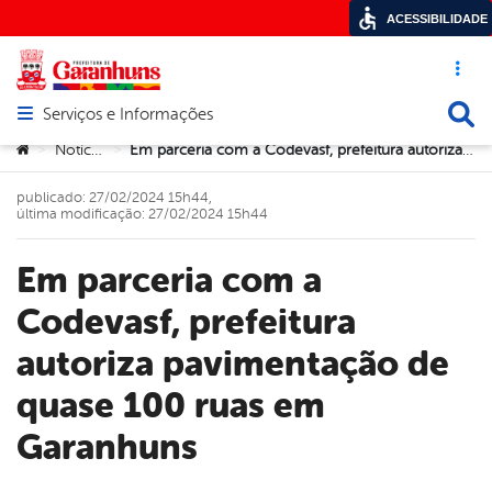
ACESSIBILIDADE
Acesso ráp
Busca
Serviços e Informações
Abrir menu principal de navegação
Você está aqui:
Notícias
Em parceria com a Codevasf, prefeitura autoriza pavimentação de quase 100 ruas em Garanhuns
>
>
publicado: 27/02/2024 15h44,
última modificação: 27/02/2024 15h44
Em parceria com a
Codevasf, prefeitura
autoriza pavimentação de
quase 100 ruas em
Garanhuns