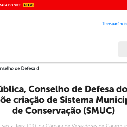
APA DO SITE
ALT+B
Transparência
Bus
Em Audiência Pública, Conselho de Defesa do Meio Ambiente (Codema), propõe criação de Sistema Municipal de Unidades de Conservação (SMUC)
õe criação de Sistema Munici
de Conservação (SMUC)
ma sexta-feira (09), na Câmara de Vereadores de Garanh