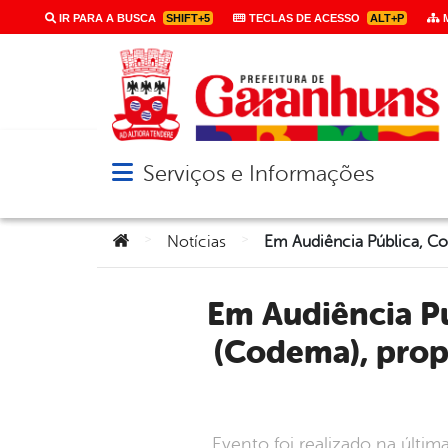
IR PARA A BUSCA
SHIFT+5
TECLAS DE ACESSO
ALT+P
M
Serviços e Informações
Abrir menu principal de navegação
Você está aqui:
>
>
Notícias
Em Audiência Pública, Conselho de Defesa do Meio Ambiente
(Codema), prop
Evento foi realizado na últi