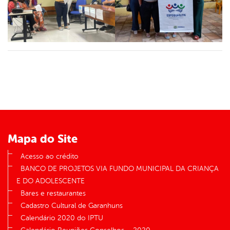
Mapa do Site
Acesso ao crédito
BANCO DE PROJETOS VIA FUNDO MUNICIPAL DA CRIANÇA
E DO ADOLESCENTE
Bares e restaurantes
Cadastro Cultural de Garanhuns
Calendário 2020 do IPTU