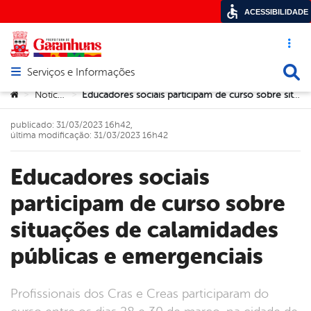
ACESSIBILIDADE
Acesso ráp
Busca
Serviços e Informações
Abrir menu principal de navegação
Você está aqui:
Notícias
Educadores sociais participam de curso sobre situações de calamidades públicas e emergenciais
>
>
publicado: 31/03/2023 16h42,
última modificação: 31/03/2023 16h42
Educadores sociais
participam de curso sobre
situações de calamidades
públicas e emergenciais
Profissionais dos Cras e Creas participaram do