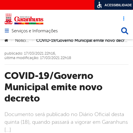
ACESSIBILIDADE
Acesso ráp
Busca
Serviços e Informações
Abrir menu principal de navegação
Você está aqui:
Notícias
COVID-19/Governo Municipal emite novo decreto
>
>
publicado: 17/03/2021 22h16,
última modificação: 17/03/2021 22h18
COVID-19/Governo
Municipal emite novo
decreto
Documento será publicado no Diário Oficial desta
quinta (18), quando passará a vigorar em Garanhuns
[…]