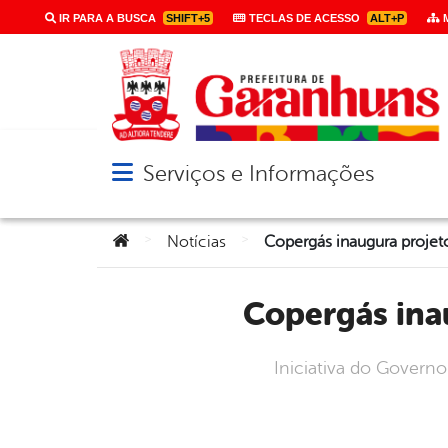
IR PARA A BUSCA
SHIFT+5
TECLAS DE ACESSO
ALT+P
M
Serviços e Informações
Abrir menu principal de navegação
Você está aqui:
>
>
Notícias
Copergás in
Iniciativa do Govern