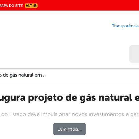
APA DO SITE
ALT+B
Transparência
Bus
Copergás inaugura projeto de gás natural em Garanhuns
augura projeto de gás natura
o do Estado deve impulsionar novos investimentos e ge
Leia mais…