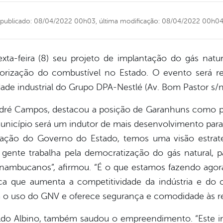
publicado: 08/04/2022 00h03,
última modificação: 08/04/2022 00h0
xta-feira (8) seu projeto de implantação do gás nat
riorização do combustível no Estado. O evento será re
de industrial do Grupo DPA-Nestlé (Av. Bom Pastor s/n, 
dré Campos, destacou a posição de Garanhuns como pol
unicípio será um indutor de mais desenvolvimento para a
ação do Governo do Estado, temos uma visão estraté
a gente trabalha pela democratização do gás natural,
nambucanos”, afirmou. “É o que estamos fazendo ago
ca que aumenta a competitividade da indústria e do 
o uso do GNV e oferece segurança e comodidade às re
aldo Albino, também saudou o empreendimento. “Este 