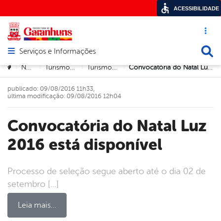
ACESSIBILIDADE
Acesso ráp
Busca
Serviços e Informações
Abrir menu principal de navegação
Você está aqui:
Notícias
Turismo e Cultura
Turismo e Cultura
Convocatória do Natal Luz 2016 está disponível
>
>
>
>
publicado: 09/08/2016 11h33,
última modificação: 09/08/2016 12h04
Convocatória do Natal Luz
2016 está disponível
Processo de seleção segue aberto até o dia 02 de
setembro […]
Leia mais…