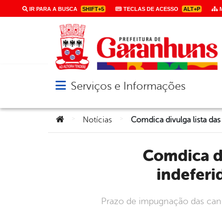
IR PARA A BUSCA
SHIFT+5
TECLAS DE ACESSO
ALT+P
M
Serviços e Informações
Abrir menu principal de navegação
Você está aqui:
>
>
Notícias
Comdica divulga lista das candidaturas deferidas e
indeferi
Prazo de impugnação das cand