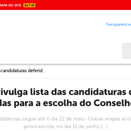
APA DO SITE
ALT+B
Transparência
Bus
Comdica divulga lista das candidaturas deferidas e indeferidas para a escolha do Conselho Tutelar
das para a escolha do Conselh
idaturas segue até o dia 12 de maio. Outras etapas aco
prova escrita, no dia 11 de junho […]