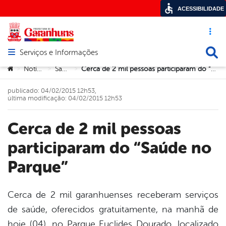
ACESSIBILIDADE
Acesso ráp
Busca
Serviços e Informações
Abrir menu principal de navegação
Você está aqui:
Notícias
Saúde
Cerca de 2 mil pessoas participaram do “Saúde no Parque”
>
>
>
publicado: 04/02/2015 12h53,
última modificação: 04/02/2015 12h53
Cerca de 2 mil pessoas
participaram do “Saúde no
Parque”
Cerca de 2 mil garanhuenses receberam serviços
de saúde, oferecidos gratuitamente, na manhã de
book
hoje (04), no Parque Euclides Dourado, localizado