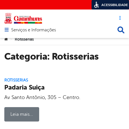
ACESSIBILIDADE
Acesso ráp
Busca
Serviços e Informações
Abrir menu principal de navegação
Você está aqui:
Rotisserias
>
Categoria:
Rotisserias
ROTISSERIAS
Padaria Suiça
Av Santo Antônio, 305 – Centro.
Leia mais...