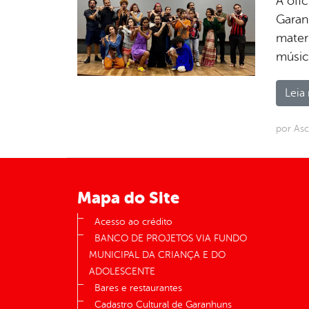
A ofi
Garan
mater
música
Leia 
por As
Mapa do Site
Acesso ao crédito
BANCO DE PROJETOS VIA FUNDO
MUNICIPAL DA CRIANÇA E DO
ADOLESCENTE
Bares e restaurantes
Cadastro Cultural de Garanhuns