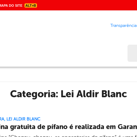
APA DO SITE
ALT+B
Transparência
Bus
Categoria:
Lei Aldir Blanc
RA
,
LEI ALDIR BLANC
ina gratuita de pífano é realizada em Gara