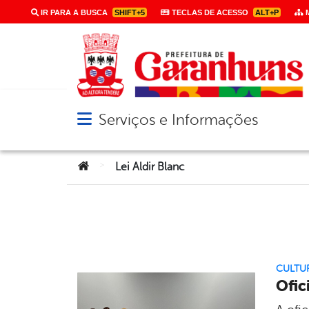
IR PARA A BUSCA
SHIFT+5
TECLAS DE ACESSO
ALT+P
M
Serviços e Informações
Abrir menu principal de navegação
Você está aqui:
>
Lei Aldir Blanc
CULTU
Ofic