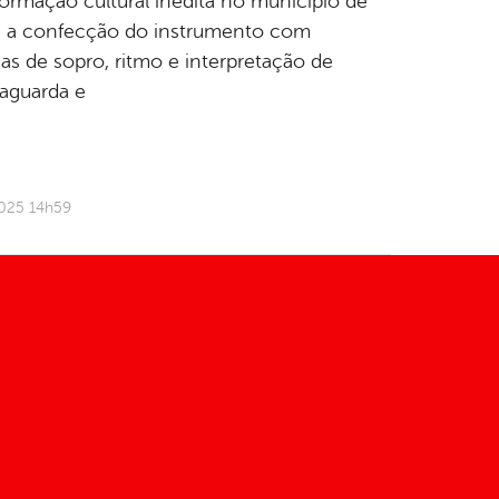
ormação cultural inédita no município de
e a confecção do instrumento com
as de sopro, ritmo e interpretação de
vaguarda e
2025 14h59