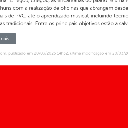
cina “Chegou, chegou, as encantarias do pífano” é uma f
huns com a realização de oficinas que abrangem desd
iais de PVC, até o aprendizado musical, incluindo técnic
s tradicionais. Entre os principais objetivos estão a sal
mais...
com, publicado em 20/03/2025 14h52, última modificação em 20/03/