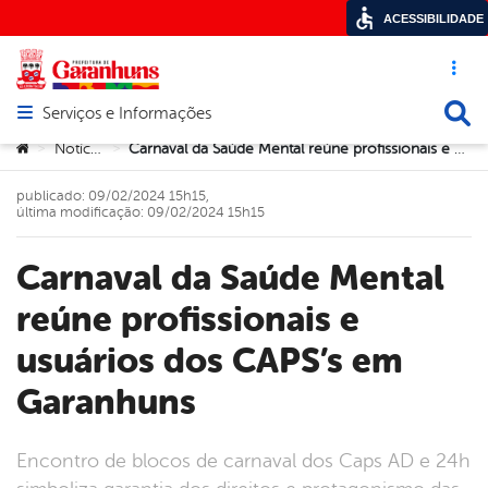
ACESSIBILIDADE
Acesso ráp
Busca
Serviços e Informações
Abrir menu principal de navegação
Você está aqui:
Notícias
Carnaval da Saúde Mental reúne profissionais e usuários dos CAPS’s em Garanhuns
>
>
publicado: 09/02/2024 15h15,
última modificação: 09/02/2024 15h15
Carnaval da Saúde Mental
reúne profissionais e
usuários dos CAPS’s em
Garanhuns
Encontro de blocos de carnaval dos Caps AD e 24h