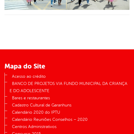
Mapa do Site
Acesso ao crédito
BANCO DE PROJETOS VIA FUNDO MUNICIPAL DA CRIANÇA
E DO ADOLESCENTE
Bares e restaurantes
Cadastro Cultural de Garanhuns
Calendário 2020 do IPTU
Calendário Reuniões Conselhos – 2020
Centros Administrativos
Concurso 2015