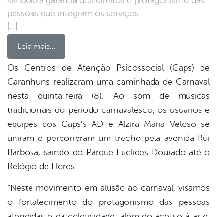
simboliza garantia dos direitos e protagonismo das
pessoas que integram os serviços
[…]
Leia mais…
Os Centros de Atenção Psicossocial (Caps) de
Garanhuns realizaram uma caminhada de Carnaval
book
nesta quinta-feira (8). Ao som de músicas
tradicionais do período carnavalesco, os usuários e
er
equipes dos Caps’s AD e Alzira Maria Veloso se
uniram e percorreram um trecho pela avenida Rui
Barbosa, saindo do Parque Euclides Dourado até o
din
Relógio de Flores.
“Neste movimento em alusão ao carnaval, visamos
o fortalecimento do protagonismo das pessoas
atendidas e da coletividade, além do acesso à arte,