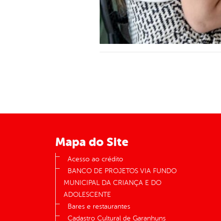
Mapa do Site
Acesso ao crédito
BANCO DE PROJETOS VIA FUNDO
MUNICIPAL DA CRIANÇA E DO
ADOLESCENTE
Bares e restaurantes
Cadastro Cultural de Garanhuns