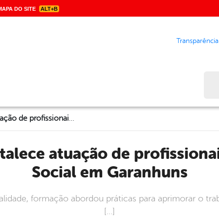
APA DO SITE
ALT+B
Transparência
Bus
Capacitação fortalece atuação de profissionais da Assistência Social em Garanhuns
Social em Garanhuns
lidade, formação abordou práticas para aprimorar o tra
[…]