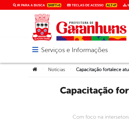
IR PARA A BUSCA
SHIFT+5
TECLAS DE ACESSO
ALT+P
M
Serviços e Informações
Abrir menu principal de navegação
Você está aqui:
>
>
Notícias
Capacitação fortalece atuação de profissionais da Assistência
Com foco na intersetoria