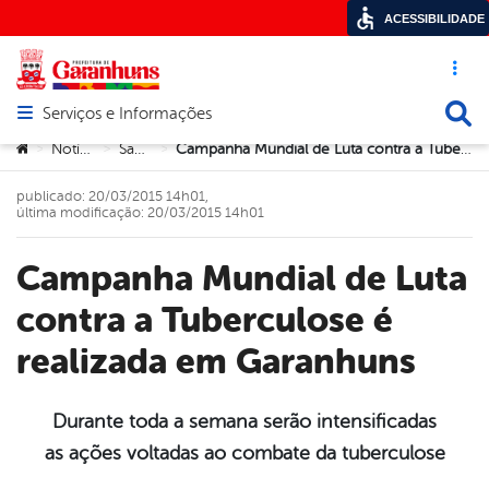
ACESSIBILIDADE
Acesso ráp
Busca
Serviços e Informações
Abrir menu principal de navegação
Você está aqui:
Notícias
Saúde
Campanha Mundial de Luta contra a Tuberculose é realizada em Garanhuns
>
>
>
publicado: 20/03/2015 14h01,
última modificação: 20/03/2015 14h01
Campanha Mundial de Luta
contra a Tuberculose é
realizada em Garanhuns
Durante toda a semana serão intensificadas
as ações voltadas ao combate da tuberculose
book