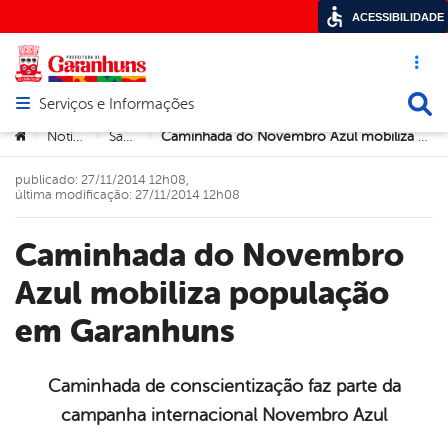
ACESSIBILIDADE
Acesso ráp
Busca
Serviços e Informações
Abrir menu principal de navegação
Você está aqui:
Notícias
Saúde
Caminhada do Novembro Azul mobiliza população em Garanhuns
>
>
>
publicado: 27/11/2014 12h08,
última modificação: 27/11/2014 12h08
Caminhada do Novembro
Azul mobiliza população
em Garanhuns
Caminhada de conscientização faz parte da
campanha internacional Novembro Azul
book