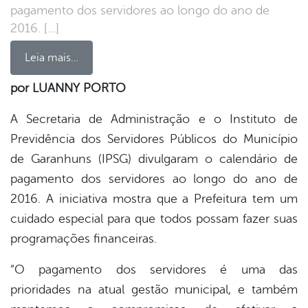
pagamento dos servidores ao longo do ano de
2016. […]
Leia mais…
por LUANNY PORTO
book
A Secretaria de Administração e o Instituto de
Previdência dos Servidores Públicos do Município
de Garanhuns (IPSG) divulgaram o calendário de
er
pagamento dos servidores ao longo do ano de
2016. A iniciativa mostra que a Prefeitura tem um
din
cuidado especial para que todos possam fazer suas
programações financeiras.
“O pagamento dos servidores é uma das
prioridades na atual gestão municipal, e também