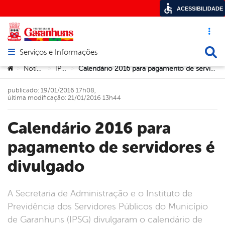
ACESSIBILIDADE
Acesso ráp
Busca
Serviços e Informações
Abrir menu principal de navegação
Você está aqui:
Notícias
IPSG
Calendário 2016 para pagamento de servidores é divulgado
>
>
>
publicado: 19/01/2016 17h08,
última modificação: 21/01/2016 13h44
Calendário 2016 para
pagamento de servidores é
divulgado
A Secretaria de Administração e o Instituto de
Previdência dos Servidores Públicos do Município
de Garanhuns (IPSG) divulgaram o calendário de