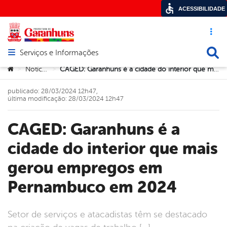
ACESSIBILIDADE
Acesso ráp
Busca
Serviços e Informações
Abrir menu principal de navegação
Você está aqui:
Notícias
CAGED: Garanhuns é a cidade do interior que mais gerou empregos em Pernambuco em 2024
>
>
publicado: 28/03/2024 12h47,
última modificação: 28/03/2024 12h47
CAGED: Garanhuns é a
cidade do interior que mais
gerou empregos em
Pernambuco em 2024
Setor de serviços e atacadistas têm se destacado