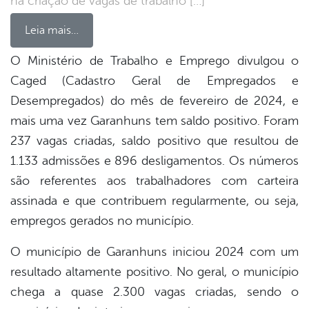
na criação de vagas de trabalho […]
Leia mais…
O Ministério de Trabalho e Emprego divulgou o
Caged (Cadastro Geral de Empregados e
book
Desempregados) do mês de fevereiro de 2024, e
mais uma vez Garanhuns tem saldo positivo. Foram
er
237 vagas criadas, saldo positivo que resultou de
1.133 admissões e 896 desligamentos. Os números
são referentes aos trabalhadores com carteira
din
assinada e que contribuem regularmente, ou seja,
empregos gerados no município.
O município de Garanhuns iniciou 2024 com um
resultado altamente positivo. No geral, o município
chega a quase 2.300 vagas criadas, sendo o