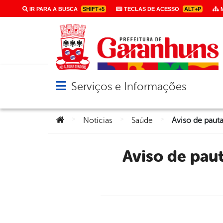
IR PARA A BUSCA
SHIFT+5
TECLAS DE ACESSO
ALT+P
M
Serviços e Informações
Abrir menu principal de navegação
Você está aqui:
>
>
>
Notícias
Saúde
Aviso de pauta – Exposição de novos veículos para frota