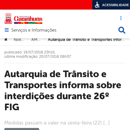
ACESSIBILIDADE
Acesso ráp
Busca
Serviços e Informações
Abrir menu principal de navegação
Você está aqui:
Notícias
AMSTT
Autarquia de Trânsito e Transportes informa sobre interdições durante 26º FIG
>
>
>
publicado: 19/07/2016 23h10,
última modificação: 20/07/2016 08h57
Autarquia de Trânsito e
Transportes informa sobre
interdições durante 26º
FIG
Medidas passam a valer na sexta-feira (22) […]