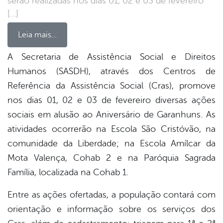
serão realizadas nos dias 01, 02 e 03 de fevereiro
[…]
Leia mais…
A Secretaria de Assistência Social e Direitos
Humanos (SASDH), através dos Centros de
book
Referência da Assistência Social (Cras), promove
nos dias 01, 02 e 03 de fevereiro diversas ações
er
sociais em alusão ao Aniversário de Garanhuns. As
atividades ocorrerão na Escola São Cristóvão, na
comunidade da Liberdade; na Escola Amílcar da
din
Mota Valença, Cohab 2 e na Paróquia Sagrada
Família, localizada na Cohab 1.
Entre as ações ofertadas, a população contará com
orientação e informação sobre os serviços dos