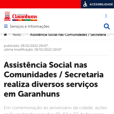
ACESSIBILIDADE
Acesso ráp
Busca
Serviços e Informações
Abrir menu principal de navegação
Você está aqui:
Notícias
Assistência Social nas Comunidades / Secretaria realiza diversos serviços em Garanhuns
>
>
publicado: 28/01/2022 15h07,
última modificação: 28/01/2022 15h07
Assistência Social nas
Comunidades / Secretaria
realiza diversos serviços
em Garanhuns
Em comemoração ao aniversário da cidade, ações