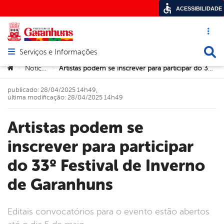
ACESSIBILIDADE
Acesso ráp
Busca
Serviços e Informações
Abrir menu principal de navegação
Você está aqui:
Notícias
Artistas podem se inscrever para participar do 33º Festival de Inverno de Garanhuns
>
>
publicado: 28/04/2025 14h49,
última modificação: 28/04/2025 14h49
Artistas podem se
inscrever para participar
do 33º Festival de Inverno
de Garanhuns
Editais convocatórios para o evento estão abertos