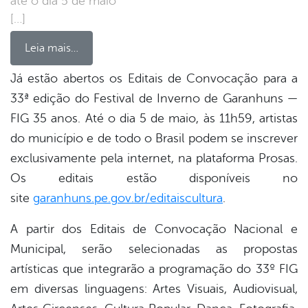
até o dia 5 de maio
[…]
Leia mais…
Já estão abertos os Editais de Convocação para a
33ª edição do Festival de Inverno de Garanhuns —
book
FIG 35 anos. Até o dia 5 de maio, às 11h59, artistas
do município e de todo o Brasil podem se inscrever
er
exclusivamente pela internet, na plataforma Prosas.
Os editais estão disponíveis no
site
garanhuns.pe.gov.br/editaiscultura
.
din
A partir dos Editais de Convocação Nacional e
Municipal, serão selecionadas as propostas
artísticas que integrarão a programação do 33º FIG
em diversas linguagens: Artes Visuais, Audiovisual,