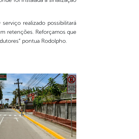
nde foi instalada a sinalização
erviço realizado possibilitará
sem retenções. Reforçamos que
ondutores” pontua Rodolpho.