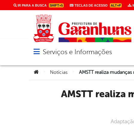
IR PARA A BUSCA
SHIFT+5
TECLAS DE ACESSO
ALT+P
M
Serviços e Informações
Abrir menu principal de navegação
Você está aqui:
>
>
Notícias
AMSTT realiza mudanças na sinalização de trânsito em trecho
Adaptação