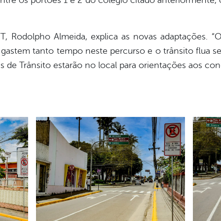
re os portões 1 e 2 do colégio citado anteriormente, o
, Rodolpho Almeida, explica as novas adaptações. “O s
 gastem tanto tempo neste percurso e o trânsito flua 
es de Trânsito estarão no local para orientações aos c