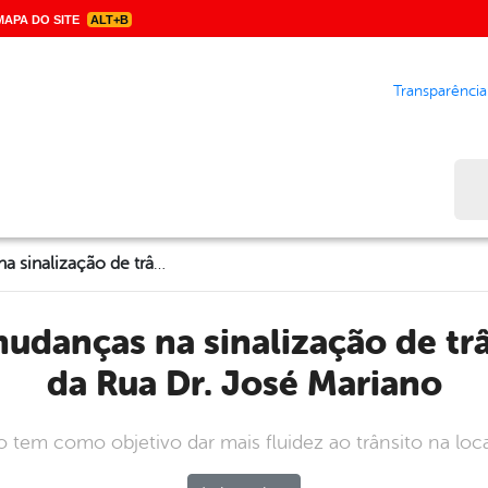
APA DO SITE
ALT+B
Transparência
Bus
AMSTT realiza mudanças na sinalização de trânsito em trecho da Rua Dr. José Mariano
da Rua Dr. José Mariano
 tem como objetivo dar mais fluidez ao trânsito na loca