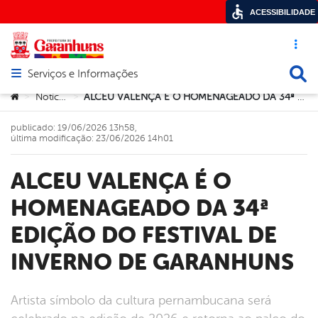
ACESSIBILIDADE
Acesso ráp
Busca
Serviços e Informações
Abrir menu principal de navegação
Você está aqui:
Notícias
ALCEU VALENÇA É O HOMENAGEADO DA 34ª EDIÇÃO DO FESTIVAL DE INVERNO DE GARANHUNS
>
>
publicado: 19/06/2026 13h58,
última modificação: 23/06/2026 14h01
ALCEU VALENÇA É O
HOMENAGEADO DA 34ª
EDIÇÃO DO FESTIVAL DE
INVERNO DE GARANHUNS
Artista símbolo da cultura pernambucana será