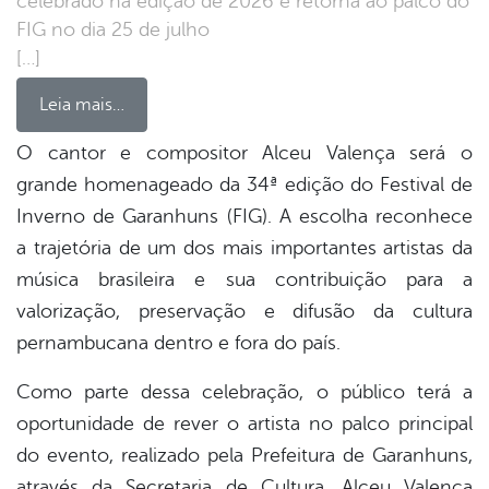
celebrado na edição de 2026 e retorna ao palco do
FIG no dia 25 de julho
[…]
Leia mais…
O cantor e compositor Alceu Valença será o
grande homenageado da 34ª edição do Festival de
book
Inverno de Garanhuns (FIG). A escolha reconhece
a trajetória de um dos mais importantes artistas da
er
música brasileira e sua contribuição para a
valorização, preservação e difusão da cultura
pernambucana dentro e fora do país.
din
Como parte dessa celebração, o público terá a
oportunidade de rever o artista no palco principal
do evento, realizado pela Prefeitura de Garanhuns,
através da Secretaria de Cultura. Alceu Valença