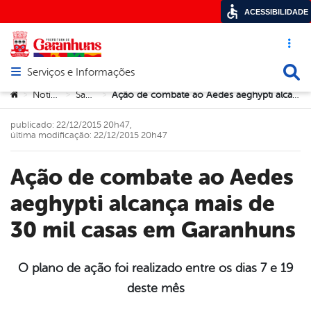
ACESSIBILIDADE
Acesso ráp
Busca
Serviços e Informações
Abrir menu principal de navegação
Você está aqui:
Notícias
Saúde
Ação de combate ao Aedes aeghypti alcança mais de 30 mil casas em Garanhuns
>
>
>
publicado: 22/12/2015 20h47,
última modificação: 22/12/2015 20h47
Ação de combate ao Aedes
aeghypti alcança mais de
30 mil casas em Garanhuns
O plano de ação foi realizado entre os dias 7 e 19
deste mês
book