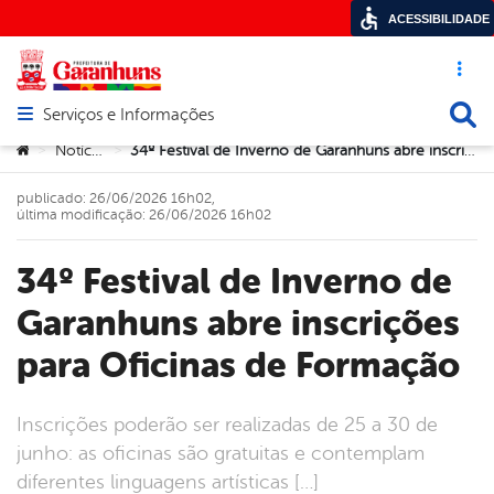
ACESSIBILIDADE
Acesso ráp
Busca
Serviços e Informações
Abrir menu principal de navegação
Você está aqui:
Notícias
34º Festival de Inverno de Garanhuns abre inscrições para Oficinas de Formação
>
>
publicado: 26/06/2026 16h02,
última modificação: 26/06/2026 16h02
34º Festival de Inverno de
Garanhuns abre inscrições
para Oficinas de Formação
Inscrições poderão ser realizadas de 25 a 30 de
junho: as oficinas são gratuitas e contemplam
diferentes linguagens artísticas […]