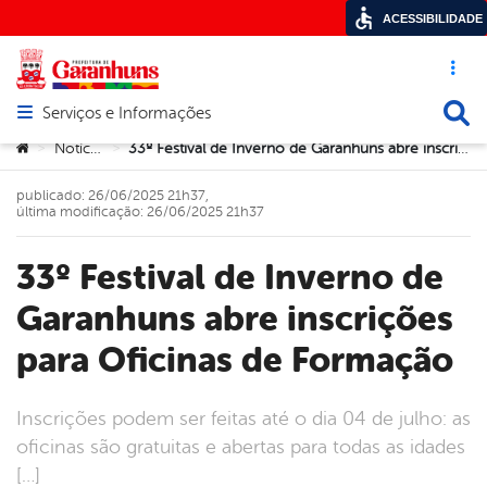
ACESSIBILIDADE
Acesso ráp
Busca
Serviços e Informações
Abrir menu principal de navegação
Você está aqui:
Notícias
33º Festival de Inverno de Garanhuns abre inscrições para Oficinas de Formação
>
>
publicado: 26/06/2025 21h37,
última modificação: 26/06/2025 21h37
33º Festival de Inverno de
Garanhuns abre inscrições
para Oficinas de Formação
Inscrições podem ser feitas até o dia 04 de julho: as
oficinas são gratuitas e abertas para todas as idades
[…]