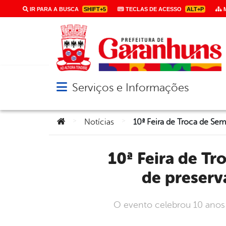
IR PARA A BUSCA
SHIFT+5
TECLAS DE ACESSO
ALT+P
M
Serviços e Informações
Abrir menu principal de navegação
Você está aqui:
>
>
Notícias
10ª Feira de Troca de Sementes Crioulas celebra uma década
de preserv
O evento celebrou 10 anos 