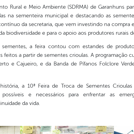
nto Rural e Meio Ambiente (SDRMA) de Garanhuns par
s na sementeira municipal e destacando as sementes 
 contínuo da secretaria, que vem investindo na compra 
da biodiversidade e para o apoio aos produtores rurais 
 sementes, a feira contou com estandes de produtos
s feitos a partir de sementes crioulas. A programação c
berto e Cajueiro, e da Banda de Pífanos Folclore Ver
stória, a 10ª Feira de Troca de Sementes Crioulas 
ossíveis e necessários para enfrentar as emergên
inuidade da vida.