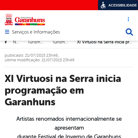
ACESSIBILIDADE
Acesso ráp
Busca
Serviços e Informações
Abrir menu principal de navegação
Você está aqui:
Notícias
Turismo e Cultura
Turismo e Cultura
XI Virtuosi na Serra inicia programação em Garanhuns
>
>
>
>
publicado: 21/07/2015 23h46,
última modificação: 21/07/2015 23h49
XI Virtuosi na Serra inicia
programação em
Garanhuns
Artistas renomados internacionalmente se
apresentam
book
durante Festival de Inverno de Garanhuns